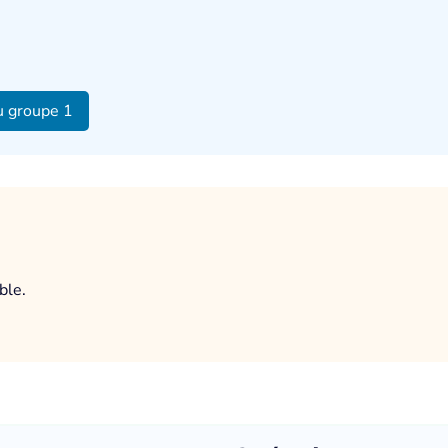
u groupe 1
ble.