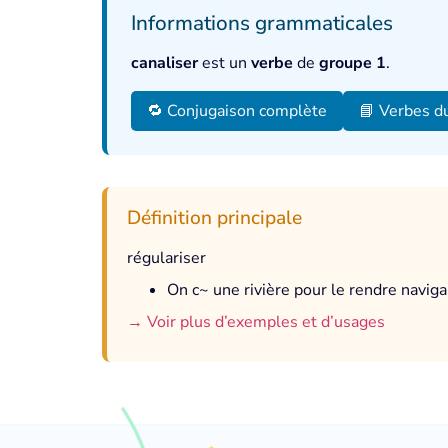
Informations grammaticales
canaliser
est un
verbe
de
groupe 1
.
🔁 Conjugaison complète
📘 Verbes d
Définition principale
régulariser
On c~ une rivière pour le rendre naviga
→ Voir plus d’exemples et d’usages