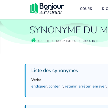
COURS
DI
SYNONYME DU M
ACCUEIL
>
SYNONYMES C
>
CANALISER
Liste des synonymes
Verbe
endiguer
,
contenir
,
retenir
,
arrêter
,
enrayer
,