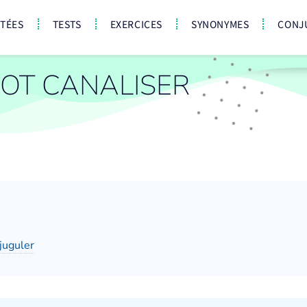
CTÉES
TESTS
EXERCICES
SYNONYMES
CONJ
OT CANALISER
juguler