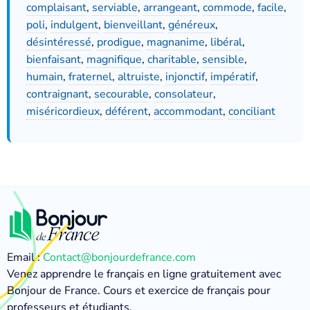
complaisant
,
serviable
,
arrangeant
,
commode
,
facile
,
poli
,
indulgent
,
bienveillant
,
généreux
,
désintéressé
,
prodigue
,
magnanime
,
libéral
,
bienfaisant
,
magnifique
,
charitable
,
sensible
,
humain
,
fraternel
,
altruiste
,
injonctif
,
impératif
,
contraignant
,
secourable
,
consolateur
,
miséricordieux
,
déférent
,
accommodant
,
conciliant
Email :
Contact@bonjourdefrance.com
Venez apprendre le français en ligne gratuitement avec
Bonjour de France. Cours et exercice de français pour
professeurs et étudiants.