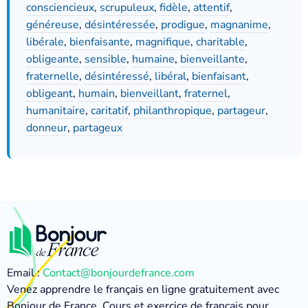
consciencieux
,
scrupuleux
,
fidèle
,
attentif
,
généreuse
,
désintéressée
,
prodigue
,
magnanime
,
libérale
,
bienfaisante
,
magnifique
,
charitable
,
obligeante
,
sensible
,
humaine
,
bienveillante
,
fraternelle
,
désintéressé
,
libéral
,
bienfaisant
,
obligeant
,
humain
,
bienveillant
,
fraternel
,
humanitaire
,
caritatif
,
philanthropique
,
partageur
,
donneur
,
partageux
Email :
Contact@bonjourdefrance.com
Venez apprendre le français en ligne gratuitement avec
Bonjour de France. Cours et exercice de français pour