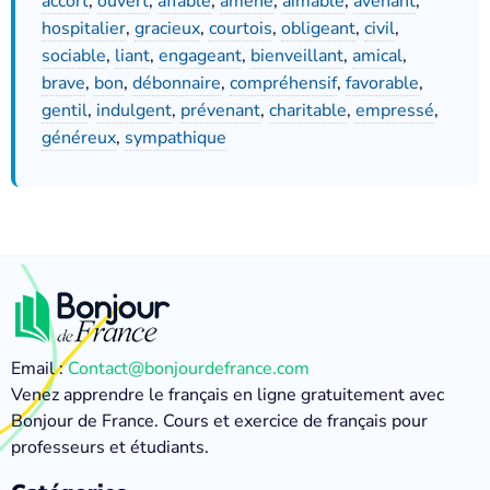
accort
,
ouvert
,
affable
,
amène
,
aimable
,
avenant
,
hospitalier
,
gracieux
,
courtois
,
obligeant
,
civil
,
sociable
,
liant
,
engageant
,
bienveillant
,
amical
,
brave
,
bon
,
débonnaire
,
compréhensif
,
favorable
,
gentil
,
indulgent
,
prévenant
,
charitable
,
empressé
,
généreux
,
sympathique
Email :
Contact@bonjourdefrance.com
Venez apprendre le français en ligne gratuitement avec
Bonjour de France. Cours et exercice de français pour
professeurs et étudiants.