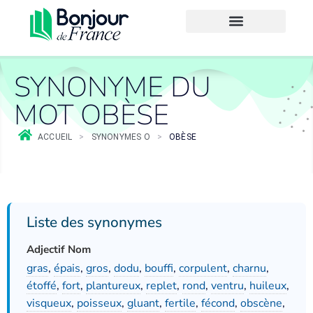
SYNONYME DU
MOT OBÈSE
ACCUEIL
>
SYNONYMES O
>
OBÈSE
Liste des synonymes
Adjectif Nom
gras
,
épais
,
gros
,
dodu
,
bouffi
,
corpulent
,
charnu
,
étoffé
,
fort
,
plantureux
,
replet
,
rond
,
ventru
,
huileux
,
visqueux
,
poisseux
,
gluant
,
fertile
,
fécond
,
obscène
,