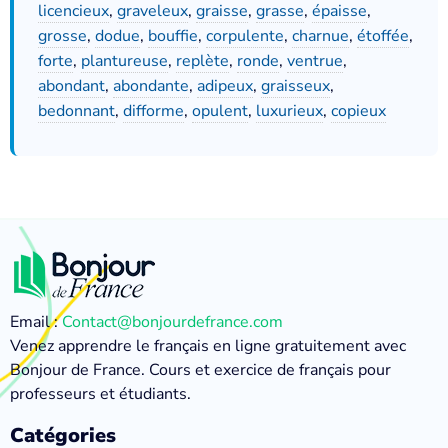
licencieux
,
graveleux
,
graisse
,
grasse
,
épaisse
,
grosse
,
dodue
,
bouffie
,
corpulente
,
charnue
,
étoffée
,
forte
,
plantureuse
,
replète
,
ronde
,
ventrue
,
abondant
,
abondante
,
adipeux
,
graisseux
,
bedonnant
,
difforme
,
opulent
,
luxurieux
,
copieux
Email :
Contact@bonjourdefrance.com
Venez apprendre le français en ligne gratuitement avec
Bonjour de France. Cours et exercice de français pour
professeurs et étudiants.
Catégories