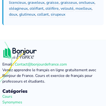
licencieux
,
graveleux
,
graisse
,
graisseux
,
onctueux
,
oléagineux
,
oléifiant
,
oléifère
,
velouté
,
moelleux
,
doux
,
glutineux
,
collant
,
sirupeux
Email :
Contact@bonjourdefrance.com
Venez apprendre le français en ligne gratuitement avec
Bonjour de France. Cours et exercice de français pour
professeurs et étudiants.
Catégories
Cours
Synonymes