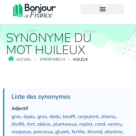
SYNONYME DU
MOT HUILEUX
ACCUEIL
>
SYNONYMES H
>
HUILEUX
Liste des synonymes
Adjectif
gras
,
épais
,
gros
,
dodu
,
bouffi
,
corpulent
,
charnu
,
étoffé
,
fort
,
obèse
,
plantureux
,
replet
,
rond
,
ventru
,
visqueux
,
poisseux
,
gluant
,
fertile
,
fécond
,
obscène
,