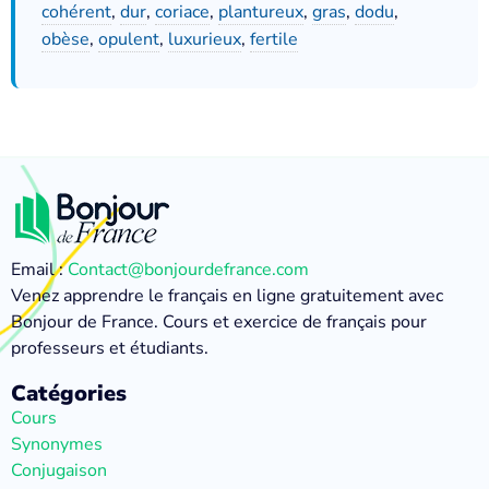
cohérent
,
dur
,
coriace
,
plantureux
,
gras
,
dodu
,
obèse
,
opulent
,
luxurieux
,
fertile
Email :
Contact@bonjourdefrance.com
Venez apprendre le français en ligne gratuitement avec
Bonjour de France. Cours et exercice de français pour
professeurs et étudiants.
Catégories
Cours
Synonymes
Conjugaison