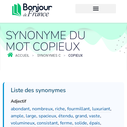
SYNONYME DU
MOT COPIEUX
ACCUEIL
>
SYNONYMES C
>
COPIEUX
Liste des synonymes
Adjectif
abondant
,
nombreux
,
riche
,
fourmillant
,
luxuriant
,
ample
,
large
,
spacieux
,
étendu
,
grand
,
vaste
,
volumineux
,
consistant
,
ferme
,
solide
,
épais
,