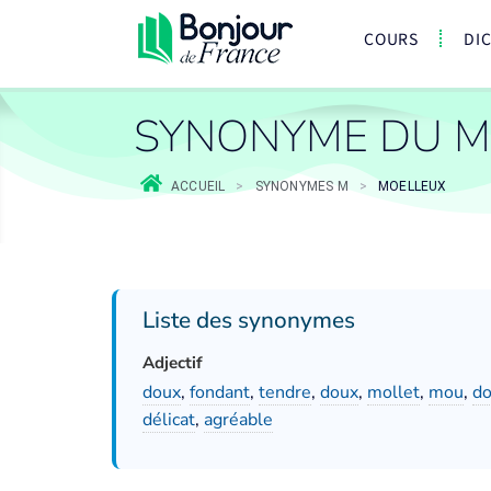
COURS
DI
SYNONYME DU M
ACCUEIL
>
SYNONYMES M
>
MOELLEUX
Liste des synonymes
Adjectif
doux
,
fondant
,
tendre
,
doux
,
mollet
,
mou
,
do
délicat
,
agréable