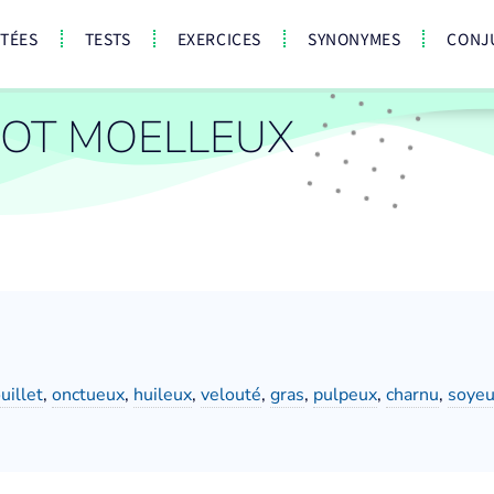
CTÉES
TESTS
EXERCICES
SYNONYMES
CONJ
OT MOELLEUX
uillet
,
onctueux
,
huileux
,
velouté
,
gras
,
pulpeux
,
charnu
,
soye