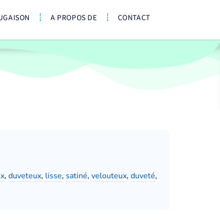
UGAISON
A PROPOS DE
CONTACT
ux
,
duveteux
,
lisse
,
satiné
,
velouteux
,
duveté
,