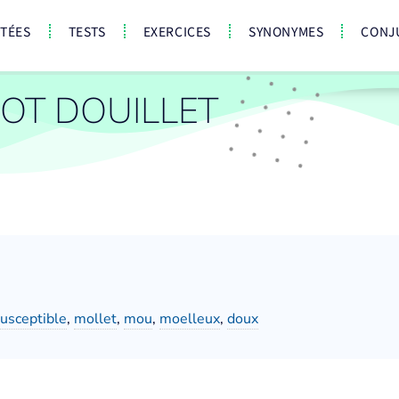
CTÉES
TESTS
EXERCICES
SYNONYMES
CONJ
OT DOUILLET
usceptible
,
mollet
,
mou
,
moelleux
,
doux