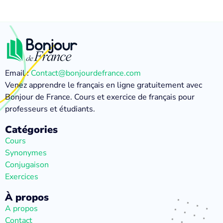
Email :
Contact@bonjourdefrance.com
Venez apprendre le français en ligne gratuitement avec
Bonjour de France. Cours et exercice de français pour
professeurs et étudiants.
Catégories
Cours
Synonymes
Conjugaison
Exercices
À propos
A propos
Contact