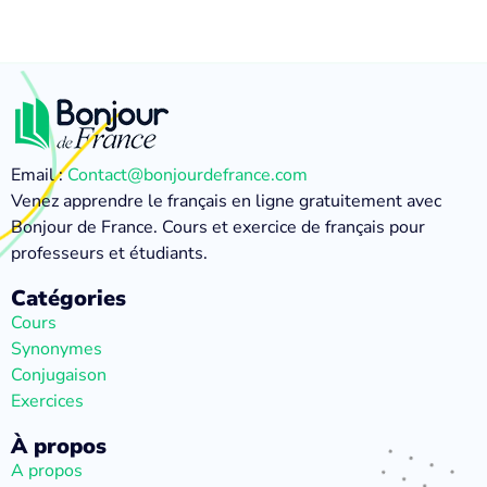
Email :
Contact@bonjourdefrance.com
Venez apprendre le français en ligne gratuitement avec
Bonjour de France. Cours et exercice de français pour
professeurs et étudiants.
Catégories
Cours
Synonymes
Conjugaison
Exercices
À propos
A propos