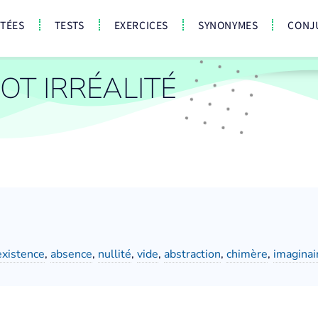
CTÉES
TESTS
EXERCICES
SYNONYMES
CONJ
T IRRÉALITÉ
existence
,
absence
,
nullité
,
vide
,
abstraction
,
chimère
,
imaginai