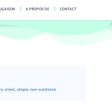
UGAISON
A PROPOS DE
CONTACT
re
,
irréel
,
utopie
,
non-existence