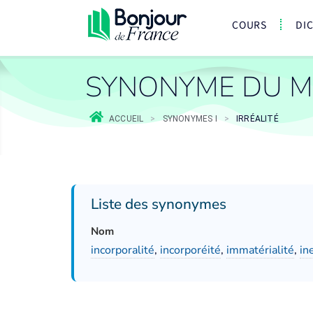
COURS
DI
SYNONYME DU MO
ACCUEIL
>
SYNONYMES I
>
IRRÉALITÉ
Liste des synonymes
Nom
incorporalité
,
incorporéité
,
immatérialité
,
in