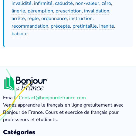
invalidité
,
infirmité
,
caducité
,
non-valeur
,
zéro
,
ânerie
,
péremption
,
prescription
,
invalidation
,
arrêté
,
règle
,
ordonnance
,
instruction
,
recommandation
,
précepte
,
pretintaille
,
inanité
,
babiole
Email :
Contact@bonjourdefrance.com
Venez apprendre le français en ligne gratuitement avec
Bonjour de France. Cours et exercice de français pour
professeurs et étudiants.
Catégories