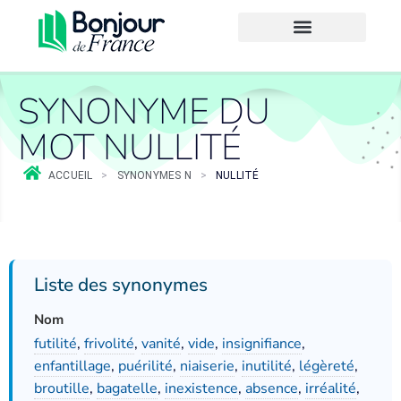
SYNONYME DU
MOT NULLITÉ
ACCUEIL
>
SYNONYMES N
>
NULLITÉ
Liste des synonymes
Nom
futilité
,
frivolité
,
vanité
,
vide
,
insignifiance
,
enfantillage
,
puérilité
,
niaiserie
,
inutilité
,
légèreté
,
broutille
,
bagatelle
,
inexistence
,
absence
,
irréalité
,