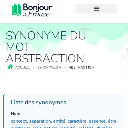
SYNONYME DU
MOT
ABSTRACTION
ACCUEIL
>
SYNONYMES A
>
ABSTRACTION
Liste des synonymes
Nom
concept
,
séparation
,
entité
,
caractère
,
essence
,
être
,