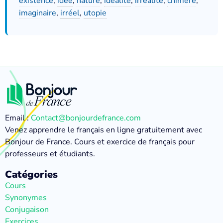
existence
,
idée
,
nature
,
idéalité
,
irréalité
,
chimère
,
imaginaire
,
irréel
,
utopie
Email :
Contact@bonjourdefrance.com
Venez apprendre le français en ligne gratuitement avec
Bonjour de France. Cours et exercice de français pour
professeurs et étudiants.
Catégories
Cours
Synonymes
Conjugaison
Exercices