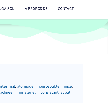
UGAISON
A PROPOS DE
CONTACT
initésimal
,
atomique
,
imperceptible
,
mince
,
rachnéen
,
immatériel
,
inconsistant
,
subtil
,
fin