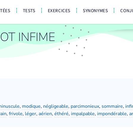
CTÉES
TESTS
EXERCICES
SYNONYMES
CONJ
T INFIME
minuscule
,
modique
,
négligeable
,
parcimonieux
,
sommaire
,
inf
vain
,
frivole
,
léger
,
aérien
,
éthéré
,
impalpable
,
impondérable
,
a