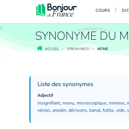
COURS
DI
SYNONYME DU MO
ACCUEIL
>
SYNONYMES I
>
INFIME
Liste des synonymes
Adjectif
insignifiant
,
menu
,
microscopique
,
minime
,
véniel
,
anodin
,
dérisoire
,
banal
,
futile
,
vide
,