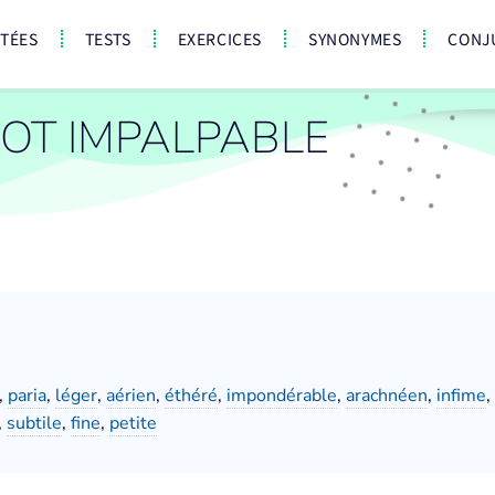
CTÉES
TESTS
EXERCICES
SYNONYMES
CONJ
OT IMPALPABLE
,
paria
,
léger
,
aérien
,
éthéré
,
impondérable
,
arachnéen
,
infime
,
,
subtile
,
fine
,
petite