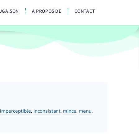
UGAISON
A PROPOS DE
CONTACT
imperceptible
,
inconsistant
,
mince
,
menu
,