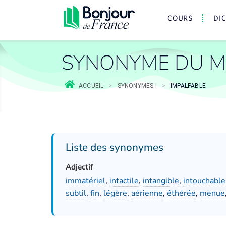
COURS
DI
SYNONYME DU M
ACCUEIL
>
SYNONYMES I
>
IMPALPABLE
Liste des synonymes
Adjectif
immatériel
,
intactile
,
intangible
,
intouchable
subtil
,
fin
,
légère
,
aérienne
,
éthérée
,
menue