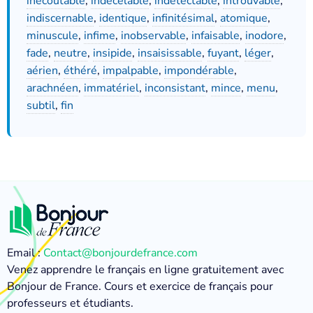
inécoutable
,
indécelable
,
indétectable
,
introuvable
,
indiscernable
,
identique
,
infinitésimal
,
atomique
,
minuscule
,
infime
,
inobservable
,
infaisable
,
inodore
,
fade
,
neutre
,
insipide
,
insaisissable
,
fuyant
,
léger
,
aérien
,
éthéré
,
impalpable
,
impondérable
,
arachnéen
,
immatériel
,
inconsistant
,
mince
,
menu
,
subtil
,
fin
Email :
Contact@bonjourdefrance.com
Venez apprendre le français en ligne gratuitement avec
Bonjour de France. Cours et exercice de français pour
professeurs et étudiants.