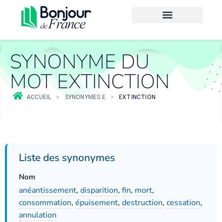
SYNONYME DU
MOT EXTINCTION
ACCUEIL
>
SYNONYMES E
>
EXTINCTION
Liste des synonymes
Nom
anéantissement
,
disparition
,
fin
,
mort
,
consommation
,
épuisement
,
destruction
,
cessation
,
annulation