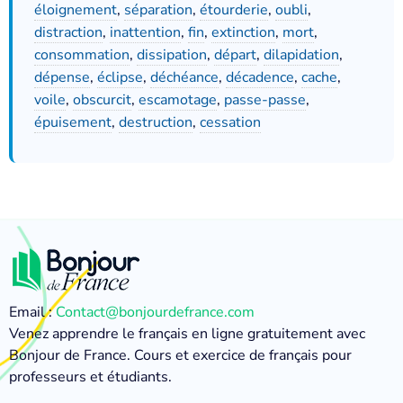
éloignement
,
séparation
,
étourderie
,
oubli
,
distraction
,
inattention
,
fin
,
extinction
,
mort
,
consommation
,
dissipation
,
départ
,
dilapidation
,
dépense
,
éclipse
,
déchéance
,
décadence
,
cache
,
voile
,
obscurcit
,
escamotage
,
passe-passe
,
épuisement
,
destruction
,
cessation
Email :
Contact@bonjourdefrance.com
Venez apprendre le français en ligne gratuitement avec
Bonjour de France. Cours et exercice de français pour
professeurs et étudiants.