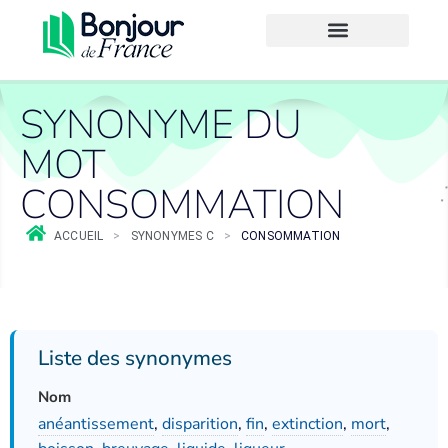
SYNONYME DU
MOT
CONSOMMATION
ACCUEIL
>
SYNONYMES C
>
CONSOMMATION
Liste des synonymes
Nom
anéantissement
,
disparition
,
fin
,
extinction
,
mort
,