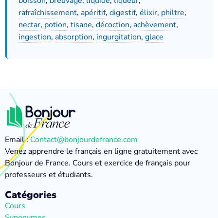
boisson
,
breuvage
,
liquide
,
liqueur
,
rafraîchissement
,
apéritif
,
digestif
,
élixir
,
philtre
,
nectar
,
potion
,
tisane
,
décoction
,
achèvement
,
ingestion
,
absorption
,
ingurgitation
,
glace
Email :
Contact@bonjourdefrance.com
Venez apprendre le français en ligne gratuitement avec
Bonjour de France. Cours et exercice de français pour
professeurs et étudiants.
Catégories
Cours
Synonymes