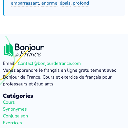
embarrassant
,
énorme
,
épais
,
profond
Email :
Contact@bonjourdefrance.com
Venez apprendre le français en ligne gratuitement avec
Bonjour de France. Cours et exercice de français pour
professeurs et étudiants.
Catégories
Cours
Synonymes
Conjugaison
Exercices