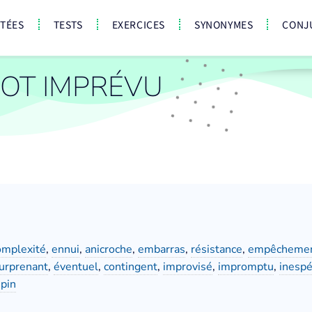
CTÉES
TESTS
EXERCICES
SYNONYMES
CONJ
OT IMPRÉVU
omplexité
,
ennui
,
anicroche
,
embarras
,
résistance
,
empêcheme
urprenant
,
éventuel
,
contingent
,
improvisé
,
impromptu
,
inesp
pin