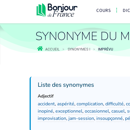
COURS
DI
SYNONYME DU M
ACCUEIL
>
SYNONYMES I
>
IMPRÉVU
Liste des synonymes
Adjectif
accident
,
aspérité
,
complication
,
difficulté
,
c
inopiné
,
exceptionnel
,
occasionnel
,
casuel
,
s
improvisation
,
jam-session
,
insoupçonné
,
pé