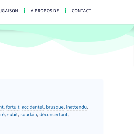
UGAISON
A PROPOS DE
CONTACT
nt
,
fortuit
,
accidentel
,
brusque
,
inattendu
,
éré
,
subit
,
soudain
,
déconcertant
,