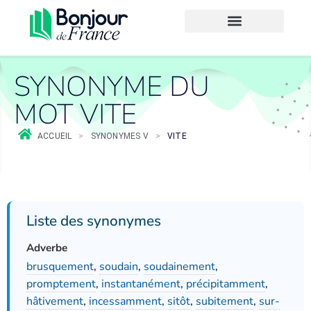
SYNONYME DU
MOT VITE
ACCUEIL
>
SYNONYMES V
>
VITE
Liste des synonymes
Adverbe
brusquement
,
soudain
,
soudainement
,
promptement
,
instantanément
,
précipitamment
,
hâtivement
,
incessamment
,
sitôt
,
subitement
,
sur-