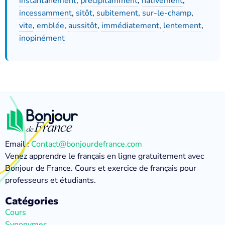
instantanément
,
précipitamment
,
hâtivement
,
incessamment
,
sitôt
,
subitement
,
sur-le-champ
,
vite
,
emblée
,
aussitôt
,
immédiatement
,
lentement
,
inopinément
Email :
Contact@bonjourdefrance.com
Venez apprendre le français en ligne gratuitement avec
Bonjour de France. Cours et exercice de français pour
professeurs et étudiants.
Catégories
Cours
Synonymes