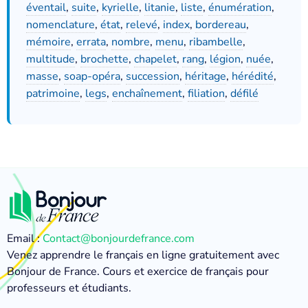
éventail
,
suite
,
kyrielle
,
litanie
,
liste
,
énumération
,
nomenclature
,
état
,
relevé
,
index
,
bordereau
,
mémoire
,
errata
,
nombre
,
menu
,
ribambelle
,
multitude
,
brochette
,
chapelet
,
rang
,
légion
,
nuée
,
masse
,
soap-opéra
,
succession
,
héritage
,
hérédité
,
patrimoine
,
legs
,
enchaînement
,
filiation
,
défilé
Email :
Contact@bonjourdefrance.com
Venez apprendre le français en ligne gratuitement avec
Bonjour de France. Cours et exercice de français pour
professeurs et étudiants.