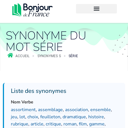
SYNONYME DU
MOT SÉRIE
ACCUEIL
>
SYNONYMES S
>
SÉRIE
Liste des synonymes
Nom Verbe
assortiment
,
assemblage
,
association
,
ensemble
,
jeu
,
lot
,
choix
,
feuilleton
,
dramatique
,
histoire
,
rubrique
,
article
,
critique
,
roman
,
film
,
gamme
,