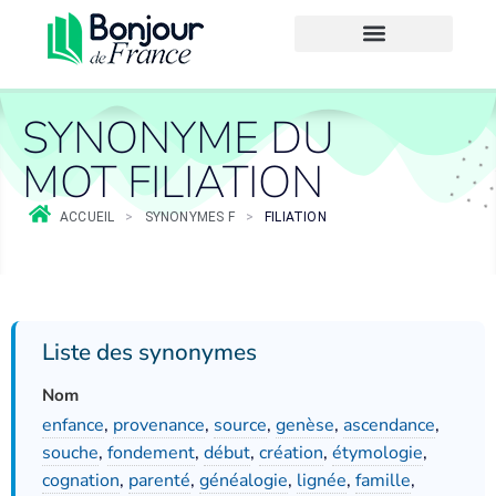
SYNONYME DU
MOT FILIATION
ACCUEIL
>
SYNONYMES F
>
FILIATION
Liste des synonymes
Nom
enfance
,
provenance
,
source
,
genèse
,
ascendance
,
souche
,
fondement
,
début
,
création
,
étymologie
,
cognation
,
parenté
,
généalogie
,
lignée
,
famille
,