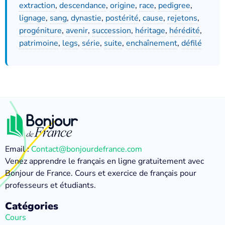
extraction
,
descendance
,
origine
,
race
,
pedigree
,
lignage
,
sang
,
dynastie
,
postérité
,
cause
,
rejetons
,
progéniture
,
avenir
,
succession
,
héritage
,
hérédité
,
patrimoine
,
legs
,
série
,
suite
,
enchaînement
,
défilé
Email :
Contact@bonjourdefrance.com
Venez apprendre le français en ligne gratuitement avec
Bonjour de France. Cours et exercice de français pour
professeurs et étudiants.
Catégories
Cours