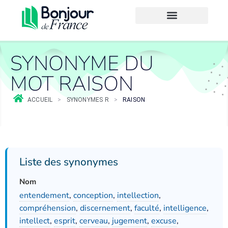
SYNONYME DU
MOT RAISON
ACCUEIL
>
SYNONYMES R
>
RAISON
Liste des synonymes
Nom
entendement
,
conception
,
intellection
,
compréhension
,
discernement
,
faculté
,
intelligence
,
intellect
,
esprit
,
cerveau
,
jugement
,
excuse
,