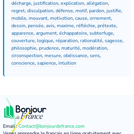
décharge
,
justification
,
explication
,
allégation
,
regret
,
disculpation
,
défense
,
motif
,
pardon
,
justifie
,
mobile
,
mouvant
,
motivztion
,
cause
,
ornement
,
dessin
,
pensée
,
avis
,
maxime
,
réfléchie
,
prétexte
,
apparence
,
argument
,
échappatoire
,
subterfuge
,
couverture
,
logique
,
réparation
,
rationalité
,
sagesse
,
philosophie
,
prudence
,
maturité
,
modération
,
circonspection
,
mesure
,
obéissance
,
sens
,
conscience
,
sapience
,
intuition
Email :
Contact@bonjourdefrance.com
Venez apprendre le français en ligne gratuitement avec