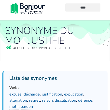
SYNONYME DU
MOT JUSTIFIE
ACCUEIL
>
SYNONYMES J
>
JUSTIFIE
Liste des synonymes
Verbe
excuse
,
décharge
,
justification
,
explication
,
allégation
,
regret
,
raison
,
disculpation
,
défense
,
motif
,
pardon