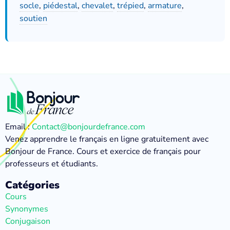
socle
,
piédestal
,
chevalet
,
trépied
,
armature
,
soutien
Email :
Contact@bonjourdefrance.com
Venez apprendre le français en ligne gratuitement avec
Bonjour de France. Cours et exercice de français pour
professeurs et étudiants.
Catégories
Cours
Synonymes
Conjugaison