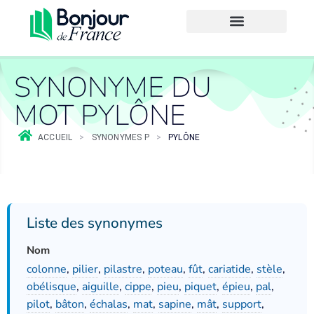
SYNONYME DU
MOT PYLÔNE
ACCUEIL
>
SYNONYMES P
>
PYLÔNE
Liste des synonymes
Nom
colonne
,
pilier
,
pilastre
,
poteau
,
fût
,
cariatide
,
stèle
,
obélisque
,
aiguille
,
cippe
,
pieu
,
piquet
,
épieu
,
pal
,
pilot
,
bâton
,
échalas
,
mat
,
sapine
,
mât
,
support
,