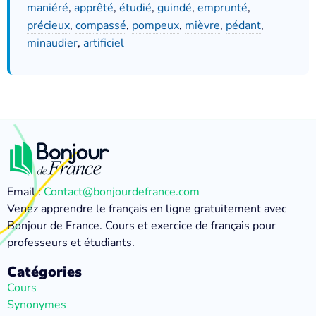
maniéré
,
apprêté
,
étudié
,
guindé
,
emprunté
,
précieux
,
compassé
,
pompeux
,
mièvre
,
pédant
,
minaudier
,
artificiel
Email :
Contact@bonjourdefrance.com
Venez apprendre le français en ligne gratuitement avec
Bonjour de France. Cours et exercice de français pour
professeurs et étudiants.
Catégories
Cours
Synonymes