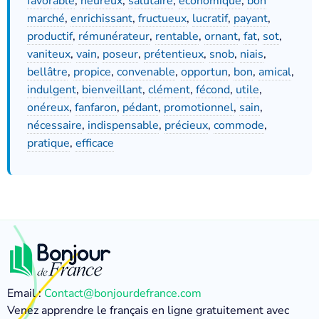
favorable
,
heureux
,
salutaire
,
économique
,
bon
marché
,
enrichissant
,
fructueux
,
lucratif
,
payant
,
productif
,
rémunérateur
,
rentable
,
ornant
,
fat
,
sot
,
vaniteux
,
vain
,
poseur
,
prétentieux
,
snob
,
niais
,
bellâtre
,
propice
,
convenable
,
opportun
,
bon
,
amical
,
indulgent
,
bienveillant
,
clément
,
fécond
,
utile
,
onéreux
,
fanfaron
,
pédant
,
promotionnel
,
sain
,
nécessaire
,
indispensable
,
précieux
,
commode
,
pratique
,
efficace
Email :
Contact@bonjourdefrance.com
Venez apprendre le français en ligne gratuitement avec