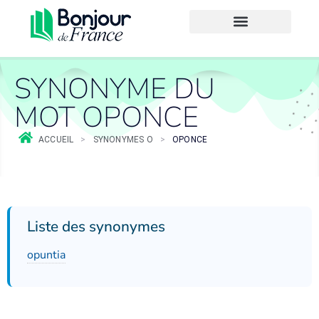
SYNONYME DU
MOT OPONCE
ACCUEIL
>
SYNONYMES O
>
OPONCE
Liste des synonymes
opuntia