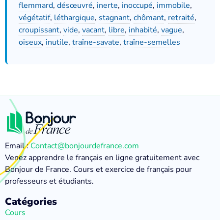
flemmard
,
désœuvré
,
inerte
,
inoccupé
,
immobile
,
végétatif
,
léthargique
,
stagnant
,
chômant
,
retraité
,
croupissant
,
vide
,
vacant
,
libre
,
inhabité
,
vague
,
oiseux
,
inutile
,
traîne-savate
,
traîne-semelles
Email :
Contact@bonjourdefrance.com
Venez apprendre le français en ligne gratuitement avec
Bonjour de France. Cours et exercice de français pour
professeurs et étudiants.
Catégories
Cours