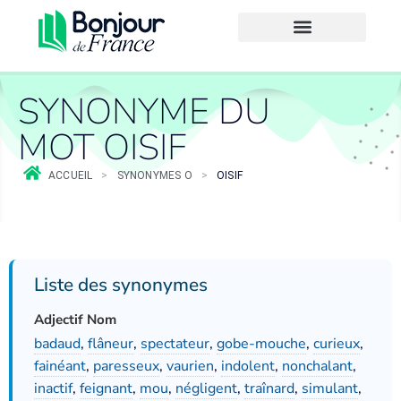
SYNONYME DU
MOT OISIF
ACCUEIL
>
SYNONYMES O
>
OISIF
Liste des synonymes
Adjectif Nom
badaud
,
flâneur
,
spectateur
,
gobe-mouche
,
curieux
,
fainéant
,
paresseux
,
vaurien
,
indolent
,
nonchalant
,
inactif
,
feignant
,
mou
,
négligent
,
traînard
,
simulant
,