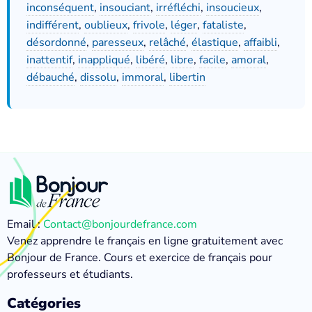
inconséquent
,
insouciant
,
irréfléchi
,
insoucieux
,
indifférent
,
oublieux
,
frivole
,
léger
,
fataliste
,
désordonné
,
paresseux
,
relâché
,
élastique
,
affaibli
,
inattentif
,
inappliqué
,
libéré
,
libre
,
facile
,
amoral
,
débauché
,
dissolu
,
immoral
,
libertin
Email :
Contact@bonjourdefrance.com
Venez apprendre le français en ligne gratuitement avec
Bonjour de France. Cours et exercice de français pour
professeurs et étudiants.
Catégories