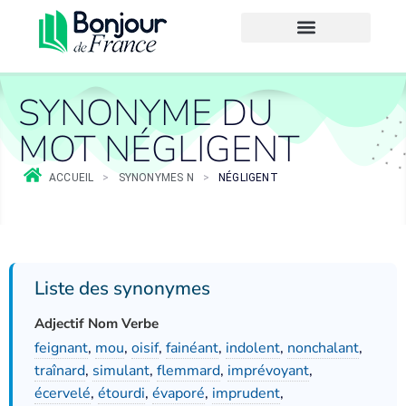
SYNONYME DU
MOT NÉGLIGENT
ACCUEIL
>
SYNONYMES N
>
NÉGLIGENT
Liste des synonymes
Adjectif Nom Verbe
feignant
,
mou
,
oisif
,
fainéant
,
indolent
,
nonchalant
,
traînard
,
simulant
,
flemmard
,
imprévoyant
,
écervelé
,
étourdi
,
évaporé
,
imprudent
,