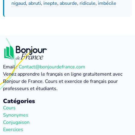
nigaud
,
abruti
,
inepte
,
absurde
,
ridicule
,
imbécile
Email :
Contact@bonjourdefrance.com
Venez apprendre le français en ligne gratuitement avec
Bonjour de France. Cours et exercice de français pour
professeurs et étudiants.
Catégories
Cours
Synonymes
Conjugaison
Exercices