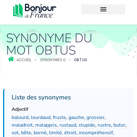
SYNONYME DU
MOT OBTUS
ACCUEIL
>
SYNONYMES O
>
OBTUS
Liste des synonymes
Adjectif
balourd
,
lourdaud
,
fruste
,
gauche
,
grossier
,
maladroit
,
malappris
,
rustaud
,
stupide
,
rustre
,
butor
,
sot
,
bête
,
borné
,
limité
,
étroit
,
incompréhensif
,