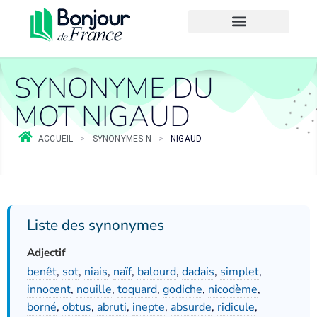
SYNONYME DU
MOT NIGAUD
ACCUEIL
>
SYNONYMES N
>
NIGAUD
Liste des synonymes
Adjectif
benêt
,
sot
,
niais
,
naïf
,
balourd
,
dadais
,
simplet
,
innocent
,
nouille
,
toquard
,
godiche
,
nicodème
,
borné
,
obtus
,
abruti
,
inepte
,
absurde
,
ridicule
,