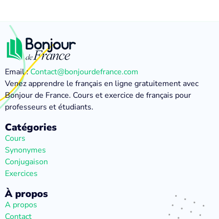
Email :
Contact@bonjourdefrance.com
Venez apprendre le français en ligne gratuitement avec
Bonjour de France. Cours et exercice de français pour
professeurs et étudiants.
Catégories
Cours
Synonymes
Conjugaison
Exercices
À propos
A propos
Contact