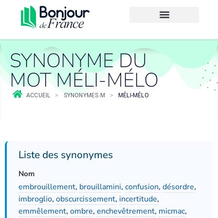
SYNONYME DU
MOT MÉLI-MÉLO
ACCUEIL
>
SYNONYMES M
>
MÉLI-MÉLO
Liste des synonymes
Nom
embrouillement
,
brouillamini
,
confusion
,
désordre
,
imbroglio
,
obscurcissement
,
incertitude
,
emmêlement
,
ombre
,
enchevêtrement
,
micmac
,