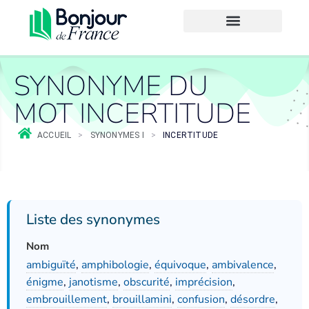
SYNONYME DU
MOT INCERTITUDE
ACCUEIL
>
SYNONYMES I
>
INCERTITUDE
Liste des synonymes
Nom
ambiguïté
,
amphibologie
,
équivoque
,
ambivalence
,
énigme
,
janotisme
,
obscurité
,
imprécision
,
embrouillement
,
brouillamini
,
confusion
,
désordre
,