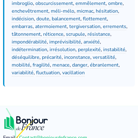
imbroglio
,
obscurcissement
,
emmêlement
,
ombre
,
enchevêtrement
,
méli-mélo
,
micmac
,
hésitation
,
indécision
,
doute
,
balancement
,
flottement
,
embarras
,
atermoiement
,
tergiversation
,
errements
,
tâtonnement
,
réticence
,
scrupule
,
résistance
,
impondérabilité
,
imprévisibilité
,
anxiété
,
indétermination
,
irrésolution
,
perplexité
,
instabilité
,
déséquilibre
,
précarité
,
inconstance
,
versatilité
,
mobilité
,
fragilité
,
menace
,
danger
,
ébranlement
,
variabilité
,
fluctuation
,
vacillation
Email :
Contact@bonjourdefrance.com