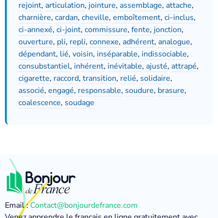
rejoint
,
articulation
,
jointure
,
assemblage
,
attache
,
charnière
,
cardan
,
cheville
,
emboîtement
,
ci-inclus
,
ci-annexé
,
ci-joint
,
commissure
,
fente
,
jonction
,
ouverture
,
pli
,
repli
,
connexe
,
adhérent
,
analogue
,
dépendant
,
lié
,
voisin
,
inséparable
,
indissociable
,
consubstantiel
,
inhérent
,
inévitable
,
ajusté
,
attrapé
,
cigarette
,
raccord
,
transition
,
relié
,
solidaire
,
associé
,
engagé
,
responsable
,
soudure
,
brasure
,
coalescence
,
soudage
Email :
Contact@bonjourdefrance.com
Venez apprendre le français en ligne gratuitement avec