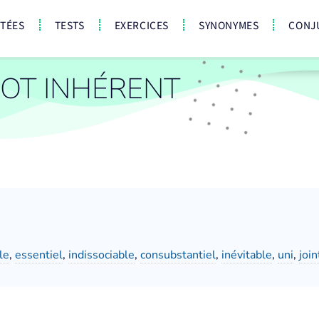
CTÉES
TESTS
EXERCICES
SYNONYMES
CONJ
OT INHÉRENT
le
,
essentiel
,
indissociable
,
consubstantiel
,
inévitable
,
uni
,
join