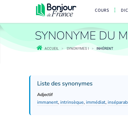
COURS
DI
SYNONYME DU M
ACCUEIL
>
SYNONYMES I
>
INHÉRENT
Liste des synonymes
Adjectif
immanent
,
intrinsèque
,
immédiat
,
inséparab