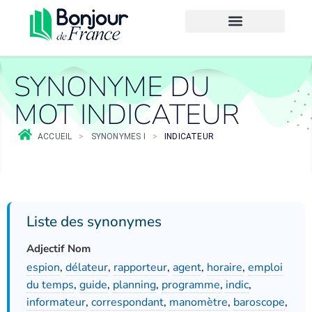
SYNONYME DU
MOT INDICATEUR
ACCUEIL
>
SYNONYMES I
>
INDICATEUR
Liste des synonymes
Adjectif Nom
espion
,
délateur
,
rapporteur
,
agent
,
horaire
,
emploi
du temps
,
guide
,
planning
,
programme
,
indic
,
informateur
,
correspondant
,
manomètre
,
baroscope
,