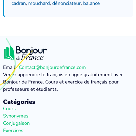
cadran
,
mouchard
,
dénonciateur
,
balance
Email :
Contact@bonjourdefrance.com
Venez apprendre le français en ligne gratuitement avec
Bonjour de France. Cours et exercice de français pour
professeurs et étudiants.
Catégories
Cours
Synonymes
Conjugaison
Exercices