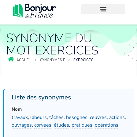
SYNONYME DU
MOT EXERCICES
ACCUEIL
>
SYNONYMES E
>
EXERCICES
Liste des synonymes
Nom
travaux
,
labeurs
,
tâches
,
besognes
,
œuvres
,
actions
,
ouvrages
,
corvées
,
études
,
pratiques
,
opérations