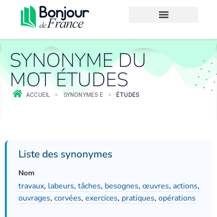
SYNONYME DU
MOT ÉTUDES
ACCUEIL
>
SYNONYMES E
>
ÉTUDES
Liste des synonymes
Nom
travaux
,
labeurs
,
tâches
,
besognes
,
œuvres
,
actions
,
ouvrages
,
corvées
,
exercices
,
pratiques
,
opérations