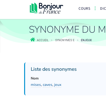
COURS
DI
SYNONYME DU M
ACCUEIL
>
SYNONYMES E
>
ENJEUX
Liste des synonymes
Nom
mises
,
caves
,
jeux