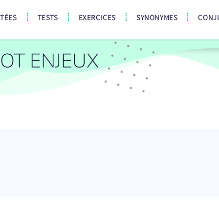
CTÉES
TESTS
EXERCICES
SYNONYMES
CONJ
OT ENJEUX