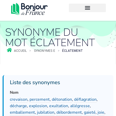
SYNONYME DU
MOT ÉCLATEMENT
ACCUEIL
>
SYNONYMES E
>
ÉCLATEMENT
Liste des synonymes
Nom
crevaison
,
percement
,
détonation
,
déflagration
,
décharge
,
explosion
,
exultation
,
allégresse
,
emballement
,
jubilation
,
débordement
,
gaieté
,
joie
,