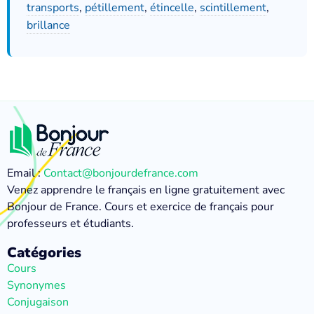
transports
,
pétillement
,
étincelle
,
scintillement
,
brillance
Email :
Contact@bonjourdefrance.com
Venez apprendre le français en ligne gratuitement avec
Bonjour de France. Cours et exercice de français pour
professeurs et étudiants.
Catégories
Cours
Synonymes
Conjugaison