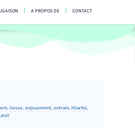
UGAISON
A PROPOS DE
CONTACT
ent
,
liesse
,
enjouement
,
entrain
,
hilarité
,
laisir