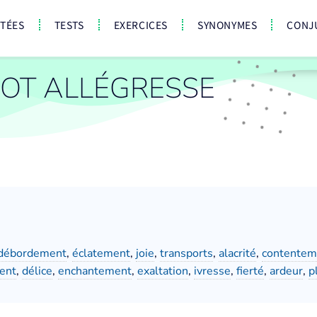
CTÉES
TESTS
EXERCICES
SYNONYMES
CONJ
OT ALLÉGRESSE
débordement
,
éclatement
,
joie
,
transports
,
alacrité
,
contentem
ent
,
délice
,
enchantement
,
exaltation
,
ivresse
,
fierté
,
ardeur
,
p