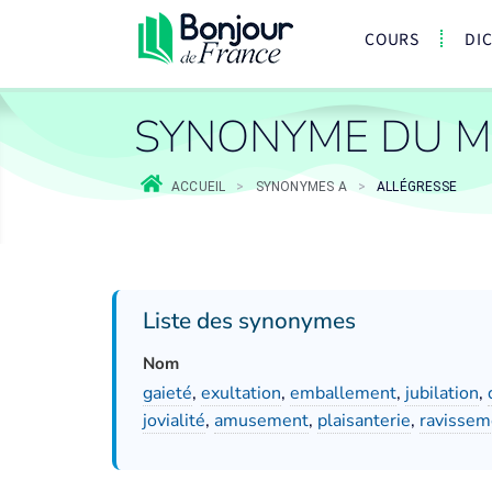
COURS
DI
SYNONYME DU M
ACCUEIL
>
SYNONYMES A
>
ALLÉGRESSE
Liste des synonymes
Nom
gaieté
,
exultation
,
emballement
,
jubilation
,
jovialité
,
amusement
,
plaisanterie
,
ravissem