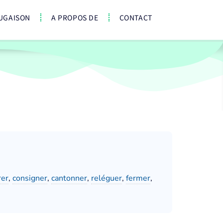
UGAISON
A PROPOS DE
CONTACT
rer
,
consigner
,
cantonner
,
reléguer
,
fermer
,