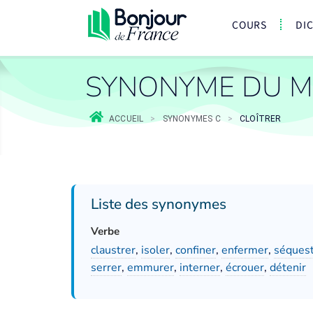
COURS
DI
SYNONYME DU M
ACCUEIL
>
SYNONYMES C
>
CLOÎTRER
Liste des synonymes
Verbe
claustrer
,
isoler
,
confiner
,
enfermer
,
séquest
serrer
,
emmurer
,
interner
,
écrouer
,
détenir