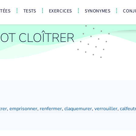
CTÉES
TESTS
EXERCICES
SYNONYMES
CONJ
OT CLOÎTRER
rer
,
emprisonner
,
renfermer
,
claquemurer
,
verrouiller
,
calfeut