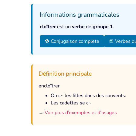
Informations grammaticales
cloîtrer
est un
verbe
de
groupe 1
.
🔁 Conjugaison complète
📘 Verbes d
Définition principale
encloîtrer
On c~ les filles dans des couvents.
Les cadettes se c~.
→ Voir plus d’exemples et d’usages