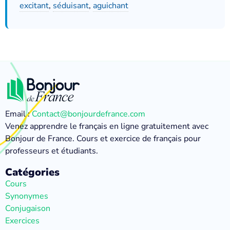
excitant
,
séduisant
,
aguichant
Email :
Contact@bonjourdefrance.com
Venez apprendre le français en ligne gratuitement avec
Bonjour de France. Cours et exercice de français pour
professeurs et étudiants.
Catégories
Cours
Synonymes
Conjugaison
Exercices