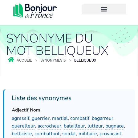
SYNONYME DU
MOT BELLIQUEUX
ACCUEIL
>
SYNONYMES B
>
BELLIQUEUX
Liste des synonymes
Adjectif Nom
agressif
,
guerrier
,
martial
,
combatif
,
bagarreur
,
querelleur
,
accrocheur
,
batailleur
,
lutteur
,
pugnace
,
belliciste
,
combattant
,
soldat
,
militaire
,
provocant
,