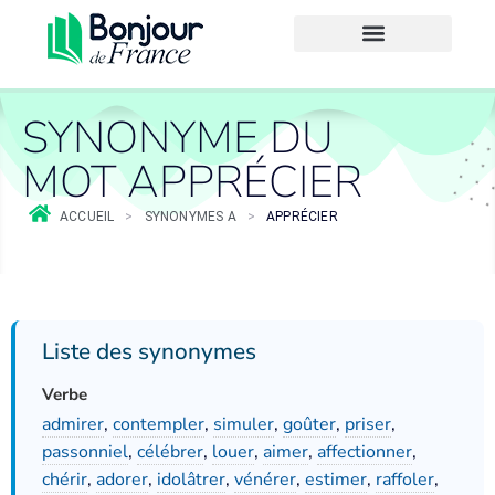
SYNONYME DU
MOT APPRÉCIER
ACCUEIL
>
SYNONYMES A
>
APPRÉCIER
Liste des synonymes
Verbe
admirer
,
contempler
,
simuler
,
goûter
,
priser
,
passonniel
,
célébrer
,
louer
,
aimer
,
affectionner
,
chérir
,
adorer
,
idolâtrer
,
vénérer
,
estimer
,
raffoler
,