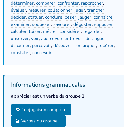
déterminer
,
comparer
,
confronter
,
rapprocher
,
évaluer
,
mesurer
,
collationner
,
juger
,
trancher
,
décider
,
statuer
,
conclure
,
peser
,
jauger
,
connaître
,
examiner
,
soupeser
,
savourer
,
déguster
,
supputer
,
calculer
,
toiser
,
métrer
,
considérer
,
regarder
,
observer
,
voir
,
apercevoir
,
entrevoir
,
distinguer
,
discerner
,
percevoir
,
découvrir
,
remarquer
,
repérer
,
constater
,
concevoir
Informations grammaticales
apprécier
est un
verbe
de
groupe 1
.
🔁 Conjugaison complète
📘 Verbes du groupe 1